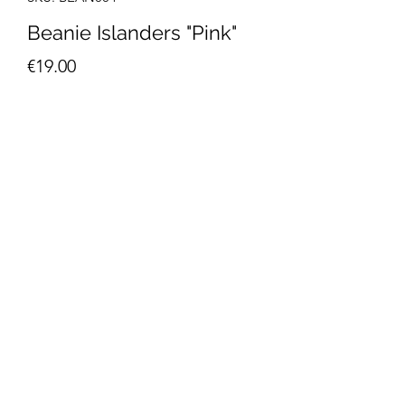
Beanie Islanders "Pink"
Τιμή
€19.00
Ποσότητα
*
Προσθήκη στο καλάθι
Κωδικός: BEAN004
Σκούφος Islanders με γύρισμα.
Islanders πατς μέσα - έξω.
Διπλή στρώση υφάσματος.
Σύνθεση: 100% Ακρυλικό
Do Not Sell My Personal Information
Χρώμα: Ροζ
Islanders Beanie with spin.